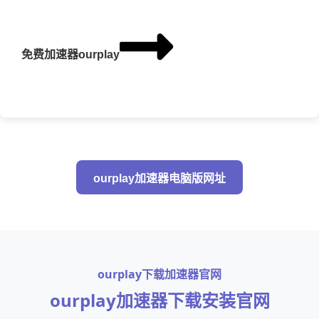
免费加速器ourplay
ourplay加速器电脑版网址
ourplay下载加速器官网
ourplay加速器下载安装官网