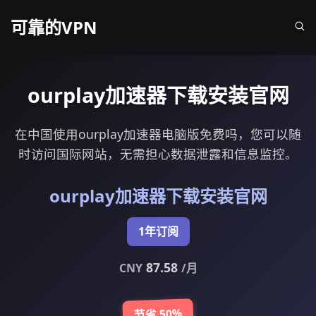
可靠的VPN
ourplay加速器下载安装官网
在中国使用ourplay加速器电脑版免费吗，您可以随
时访问国际网站，无需担心数据泄露和信息监控。
ourplay加速器下载安装官网
1年订阅
87.58
CNY
/月
节省 50%