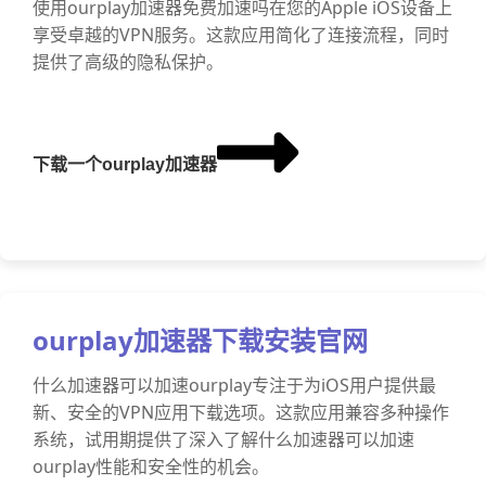
使用ourplay加速器免费加速吗在您的Apple iOS设备上
享受卓越的VPN服务。这款应用简化了连接流程，同时
提供了高级的隐私保护。
下载一个ourplay加速器
ourplay加速器下载安装官网
什么加速器可以加速ourplay专注于为iOS用户提供最
新、安全的VPN应用下载选项。这款应用兼容多种操作
系统，试用期提供了深入了解什么加速器可以加速
ourplay性能和安全性的机会。