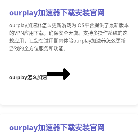
ourplay加速器下载安装官网
ourplay加速器怎么更新游戏为iOS平台提供了最新版本
的VPN应用下载，确保安全无虞。支持多操作系统的这
款应用，让您在试用期内体验ourplay加速器怎么更新
游戏的全方位服务和功能。
ourplay怎么加速
ourplay加速器下载安装官网