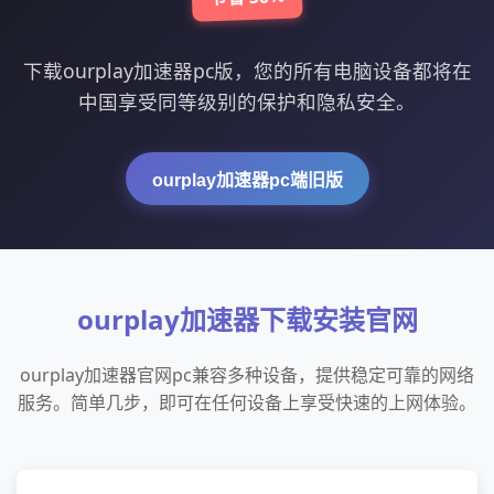
下载ourplay加速器pc版，您的所有电脑设备都将在
中国享受同等级别的保护和隐私安全。
ourplay加速器pc端旧版
ourplay加速器下载安装官网
ourplay加速器官网pc兼容多种设备，提供稳定可靠的网络
服务。简单几步，即可在任何设备上享受快速的上网体验。