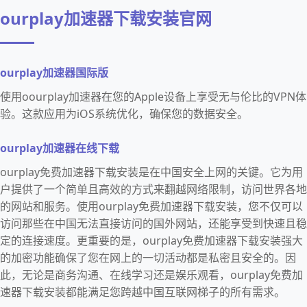
ourplay加速器下载安装官网
ourplay加速器国际版
使用oourplay加速器在您的Apple设备上享受无与伦比的VPN体
验。这款应用为iOS系统优化，确保您的数据安全。
ourplay加速器在线下载
ourplay免费加速器下载安装是在中国安全上网的关键。它为用
户提供了一个简单且高效的方式来翻越网络限制，访问世界各地
的网站和服务。使用ourplay免费加速器下载安装，您不仅可以
访问那些在中国无法直接访问的国外网站，还能享受到快速且稳
定的连接速度。更重要的是，ourplay免费加速器下载安装强大
的加密功能确保了您在网上的一切活动都是私密且安全的。因
此，无论是商务沟通、在线学习还是娱乐观看，ourplay免费加
速器下载安装都能满足您跨越中国互联网梯子的所有需求。